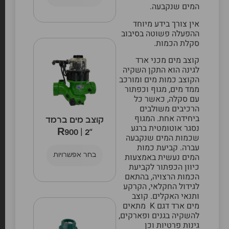
המים שנקבעה.
אין צורך בידע מיוחד
ההפעלה פשוטה בסיבוב
סקלת הכמות.
קוצב מים מכני ארד
לגינה הוא התקן השקיה
הקוצב כמות מים ומורכב
ממד מים, מגוף וכפתור
עם סקלה, כאשר כל
הרכיבים משולבים
ביחידה אחת. המגוף
קוצב מים ברמד
נסגר אוטומטית ברגע
“2 | R900
שכמות המים שנקבעה
עברה. קביעת כמות
המים נעשית באמצעות
בחר אפשרויות
כיוון הכפתור לקביעת
הכמות הרצויה, בהתאם
לגידול החקלאי, הקרקע
ותנאי האקלים. קוצב
מים ארד דגם K מתאים
להשקיה בגנים ופארקים,
גינות פרטיות וכן