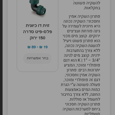
להשקיה פשוטה
בחקלאות.
פתרון השקיה
אמין
וחסכוני: השקיה נכונה
היא חיונית לשמירה על
זוית דו כיוונית
גינה פורחת ועציצים
פלס-פיט סדרה
ירוקים. קוצב מים מכני
150 ירוק
הוא פתרון פשוט ויעיל
להשגת השקיה נכונה,
₪
89
–
₪
19
ללא צורך בהתערבות
ידנית. קוצב מים לגינה
בחר אפשרויות
“3/4 – “1 | K הוא דגם
פופולרי ומוכר, המציע
יתרונות רבים: פתרון
השקיה אמין וחסכוני,
דגם זה פופולרי ומוכר,
פעולה פשוטה ע”י הגרת
כמות המים באמצעות
החוגה, ללא צורך בחיבור
לחשמל או סוללות.
פתרון השקיה חסכוני
ביחס למערכות השקיה
חשמליות.