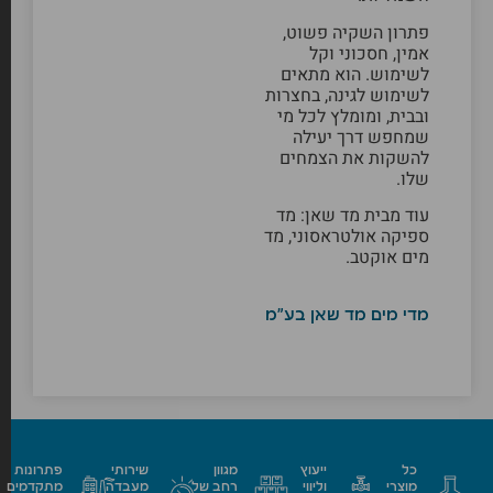
פתרון השקיה פשוט,
אמין, חסכוני וקל
לשימוש. הוא מתאים
לשימוש לגינה, בחצרות
ובבית, ומומלץ לכל מי
שמחפש דרך יעילה
להשקות את הצמחים
שלו.
עוד מבית מד שאן: מ
ד
ספיקה אולטראסוני
,
מד
מים אוקטב
.
מדי מים מד שאן בע"מ
כל
ייעוץ
מגוון
שירותי
פתרונות
מוצרי
וליווי
רחב של
מעבדה
מתקדמים