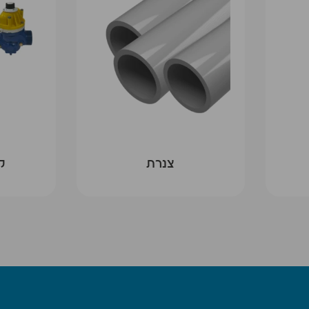
צנרת
ק