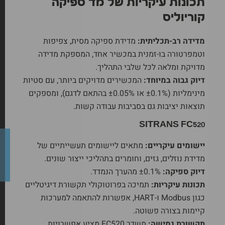
תכונות עיקריות של מד ספיקה
קוריוליס
מדידה רב-תכליתית:
מדידת ספיקה מסית, צפיפות
וטמפרטורה בו-זמנית במכשיר אחד, המספקת מדידה
מדויקת ומלאה לכל שלבי התהליך.
דיוק גבוה במיוחד:
המכשירים מדויקים ביותר, עם סטיות
מינימליות (±0.1% או ±0.05% בהתאם לדגם), ומספקים
תוצאות יציבות גם בסביבות עבודה קשות.
SITRANS FC520
יישומים עיקריים:
מתאים ליישומים תעשייתיים של
מדידת נוזלים, גזים, וחומרים בתהליכי ייצור שונים.
דיוק ספיקה:
±0.1% מהערך הנמדד.
תכונות עיקריות:
תמיכה בפרוטוקולי תקשורת דיגיטליים
כגון Modbus ו-HART, אפשרות להתאמה למערכות
קיימות בצורה פשוטה.
תקשורת גמישה:
משדר FC520 מציע אפשרויות