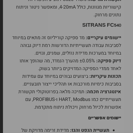
קישוריות מגוונות, כולל 4-20mA, ומאפשר ניטור וניתוח
נתונים מרחוק.
SITRANS FC540
יישומים עיקריים:
מד ספיקה קוריליוס זה מתאים במיוחד
לסביבות עבודה תעשייתיות הדורשות רמת דיוק גבוהה
במיוחד במערכות מדידת נוזלים, שמנים, וגזים.
דיוק ספיקה:
±0.05% מהערך הנמדד, מה שהופך אותו
לאחד ממדי הספיקה המדויקים ביותר בשוק.
תכונות עיקריות:
ביצועים גבוהים במיוחד עם עמידות
בסביבות כימיות מורכבות או תהליכי ייצור תובעניים.
אינטגרציה חכמה:
תמיכה מלאה בפרוטוקולי תקשורת
תעשייתיים כמו HART, Modbus ו-PROFIBUS, עם
אפשרות לכיול מרחוק ויכולת ניתוח מתקדמת.
יישומים אפשריים
תעשיית הנפט והגז:
מדידת זרימה מדויקת של