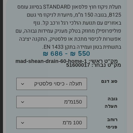
תעלת ניקוז חוץ פלסאון STANDARD בסיווג עומס
B125, בגובה 150 מ”מ, מיועדת לניקוז מי גשם
באזורים עם תנועת הולכי רגל ורכב קל. גוף
פוליפרופילן מחוזק בטלק מעניק עמידות גבוהה, עם
אפשרות לכיסוי מתכת או פלסטיק, התקנה יציבה
בתשתית בטון ועמידה בתקן EN 1433.
₪
686
–
₪
550
מק"ט ראשי: mad-shean-drain-60-home-1
51600017
סוג דגם
גובה
תעלה
רוחב
פנימי