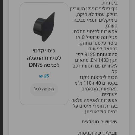
בינוניות.
גוף פוליפרופילן משוריין
בטלק, עמיד לשחיקה,
כימיקלים ותנאי סביבה
קשים.
אפשרות לכיסוי מתכת
מגולוונת פרופיל C או
כיסוי פלסטי מחוזק,
בהתאם ליישום.
כיסוי קדמי
סיווג עומס B125 לפי
לסגירת התעלה
תקן EN 1433, מתאים
לאזורים עם תנועת רכב
לכניסה DN75
קל.
₪
25
הכנה ליציאות ניקוז
בקטרים 40 ו-110 מ”מ
באמצעות מתאמים
הוספה לסל
ייעודיים.
אפשרות לאטימה מלאה
בעזרת חומרי איטום על
בסיס פוליאוריתן.
שימושים מומלצים
שבילי גישה וכניסות