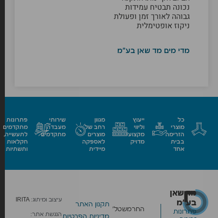
נכונה תבטיח עמידות
גבוהה לאורך זמן ופעולת
ניקוז אופטימלית
מדי מים מד שאן בע"מ
כל
ייעוץ
מגוון
שירותי
פתרונות
מוצרי
וליווי
רחב של
מעבדה
מתקדמים
הזרימה
מקצועי
מוצרים
מתקדמים
לתעשייה,
בבית
מדויק
לאספקה
חקלאות
אחד
מיידית
ותשתיות
מד שאן
עיצוב ומיתוג:
IRITA
בע״מ
תקנון האתר
החרמש
טל׳
פתרונות
הנגשת אתר:
מדיניות הפרטיות