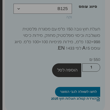
סיווג עומס
נקה
תעלת חוץ גובה 150 מ”מ עם מסגרת פלסטית
משולבת וכיסוי מפלסטיק מחוזק. מידות כיסוי
998×132 מ”מ,. מידות פנימיות 100×100 מ”מ. סיווג
עומס A15 לפי EN 1433.
₪
550
הוספה לסל
לחצו לשאלה לגבי המוצר
הורדת קטלוג תעלות חוץ 2025