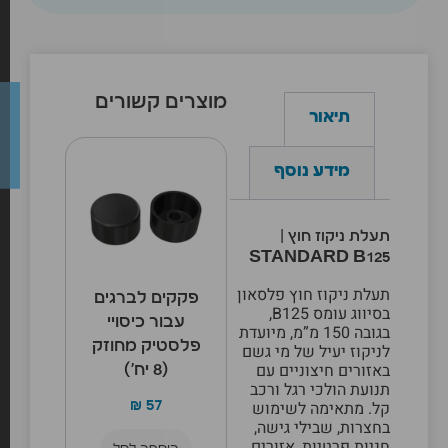
מוצרים קשורים
תיאור
מידע נוסף
תעלת ניקוז חוץ |
STANDARD B125
תעלת ניקוז חוץ פלסאון
פקקים לברגים
בסיווג עומס B125,
עבור כיסויי
בגובה 150 מ”מ, מיועדת
פלסטיק מחוזק
לניקוז יעיל של מי גשם
באזורים חיצוניים עם
(8 יח’)
תנועת הולכי רגל ורכב
קל. מתאימה לשימוש
₪
57
בחצרות, שבילי גישה,
חניות פרטיות, אזורים