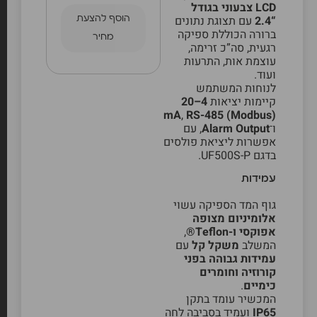
LCD צבעוני בגודל
“2.4
עם תצוגת נתונים
הוסף להצעת
ברורה הכוללת ספיקה
מחיר
רגעית, סה”כ זרימה,
עוצמת אות, התרעות
ועוד.
לנוחות המשתמש
קיימות יציאות
4–20
mA
,
RS-485 (Modbus)
ו־
Alarm Output
, עם
אפשרות ליציאת פולסים
בדגם UF500S-P.
עמידות
גוף המד הספיקה עשוי
אלומיניום מצופה
אפוקסי ו-Teflon®
,
המשלב
משקל קל
עם
עמידות גבוהה בפני
קורוזיה וחומרים
כימיים
.
המכשיר עומד בתקן
IP65
ועמיד בסביבה לחה