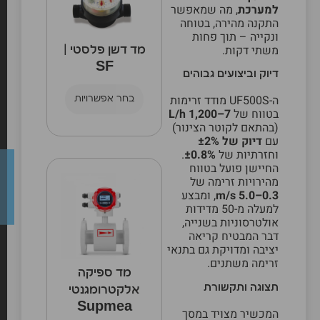
למערכת
, מה שמאפשר
התקנה מהירה, בטוחה
ונקייה – תוך פחות
משתי דקות.
מד דשן פלסטי |
SF
דיוק וביצועים גבוהים
ה-UF500S מודד זרימות
בחר אפשרויות
בטווח של
7–1,200 L/h
(בהתאם לקוטר הצינור)
עם
דיוק של ±2%
וחזרתיות של
±0.8%
.
החיישן פועל בטווח
מהירויות זרימה של
0.3–5.0 m/s
, ומבצע
למעלה מ-50 מדידות
אולטרסוניות בשנייה,
דבר המבטיח קריאה
יציבה ומדויקת גם בתנאי
זרימה משתנים.
מד ספיקה
תצוגה ותקשורת
אלקטרומגנטי
Supmea
המכשיר מצויד במסך