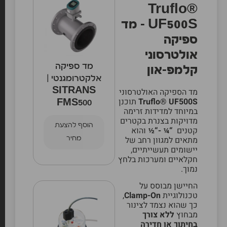
Truflo®
UF500S – מד
ספיקה
אולטרסוני
מד ספיקה
קלמפ-און
אלקטרומגנטי |
מד הספיקה האולטרסוני
SITRANS
Truflo® UF500S
תוכנן
FMS500
במיוחד למדידות זרימה
מדויקות בצנרת בקטרים
הוסף להצעת
קטנים
“¼ -“½
והוא
מתאים למגוון רחב של
מחיר
יישומים תעשייתיים,
חקלאיים ומערכות בלחץ
נמוך.
החיישן מבוסס על
טכנולוגיית
Clamp-On
,
כך שהוא נצמד לצינור
מבחוץ
ללא צורך
בחיתוך או חדירה