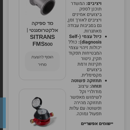
ויציבים:
המשדר
תוכנן לספק
ביצועים אמינים
ויציבים לאורך זמן,
מד ספיקה
גם בסביבות עבודה
מאתגרות.
אלקטרומגנטי |
כיול עצמי (Self-
SITRANS
diagnosis):
כולל
FMS500
יכולות זיהוי עצמי
המבטיחות תפקוד
הוסף להצעת
תקין, ניטור
תקינות ורמת
מחיר
ביצועים
מקסימלית.
תחזוקה פשוטה
ונוחה:
עיצוב
מודולרי וקל
לשימוש מאפשר
תחזוקה מהירה
ופשוטה עם עלות
תפעול נמוכה.
יישומים אפשריים