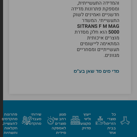
והמדידה התעשייתית,
ומספקת פתרונות מדידה
חדשניים ואמינים לשוק
התעשייתי. המשדר
SITRANS F M MAG
5000
הוא חלק מסדרת
מוצרים איכותית
המתאימה ליישומים
תעשייתיים ומסחריים
מגוונים.
מדי מים מד שאן בע"מ
כל
ייעוץ
מגוון
שירותי
פתרונות
מוצרי
וליווי
רחב של
מעבדה
מתקדמים
הזרימה
מקצועי
מוצרים
מתקדמים
לתעשייה,
בבית
מדויק
לאספקה
חקלאות
אחד
מיידית
ותשתיות