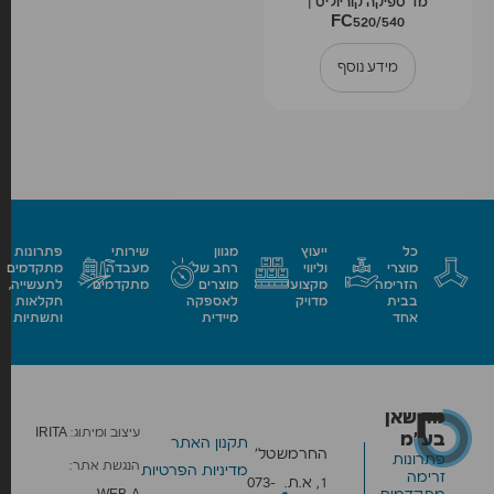
מד ספיקה קוריוליס |
FC520/540
מידע נוסף
כל
ייעוץ
מגוון
שירותי
פתרונות
מוצרי
וליווי
רחב של
מעבדה
מתקדמים
הזרימה
מקצועי
מוצרים
מתקדמים
לתעשייה,
בבית
מדויק
לאספקה
חקלאות
אחד
מיידית
ותשתיות
מד שאן
עיצוב ומיתוג:
IRITA
בע״מ
תקנון האתר
החרמש
טל׳
פתרונות
הנגשת אתר:
מדיניות הפרטיות
זרימה
1, א.ת.
073-