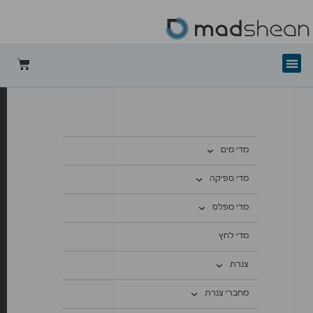
+mad-shean
מדי מים
מדי ספיקה
מדי מפלס
מדי לחץ
צנרת
מחברי צנרת