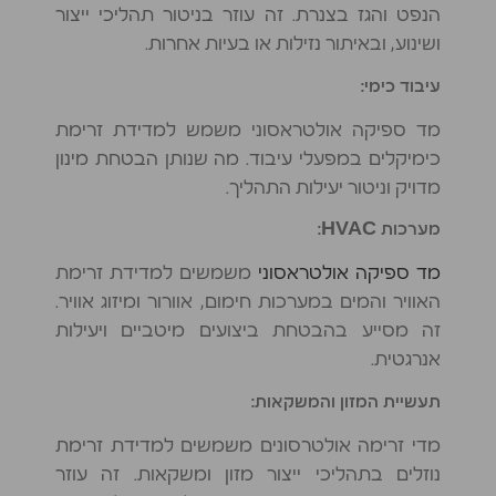
ספיקה
הנפט והגז בצנרת. זה עוזר בניטור תהליכי ייצור
קוריוליס?
ושינוע, ובאיתור נזילות או בעיות אחרות.
מהו
מד
עיבוד כימי:
ספיקה
אלקטרומגנטי?
מד ספיקה אולטראסוני משמש למדידת זרימת
כימיקלים במפעלי עיבוד. מה שנותן הבטחת מינון
מהו
מד
מדויק וניטור יעילות התהליך.
ספיקה
מערכות HVAC:
אולטראסוני?
מהו
מד ספיקה אולטראסוני
משמשים למדידת זרימת
מד
האוויר והמים במערכות חימום, אוורור ומיזוג אוויר.
ספיקה
זה מסייע בהבטחת ביצועים מיטביים ויעילות
שבשבת?
אנרגטית.
מרכך
מים
תעשיית המזון והמשקאות:
לבית
מדי זרימה אולטרסונים משמשים למדידת זרימת
איך
לבחור
נוזלים בתהליכי ייצור מזון ומשקאות. זה עוזר
מד