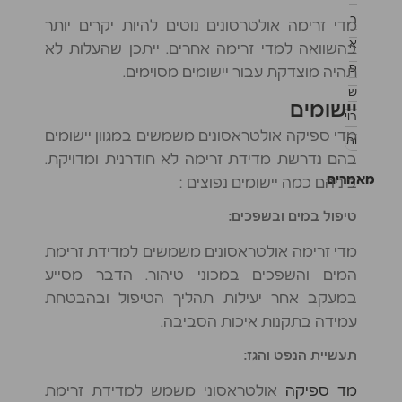
ר
מדי זרימה אולטרסונים נוטים להיות יקרים יותר
א
בהשוואה למדי זרימה אחרים. ייתכן שהעלות לא
פ
תהיה מוצדקת עבור יישומים מסוימים.
ש
יישומים
רוי
מדי ספיקה אולטראסונים משמשים במגוון יישומים
ות
בהם נדרשת מדידת זרימה לא חודרנית ומדויקת.
מאמרים
ביניהם כמה יישומים נפוצים :
מד
טיפול במים ובשפכים:
מים
לקריאה
מדי זרימה אולטראסונים משמשים למדידת זרימת
מרחוק
המים והשפכים במכוני טיהור. הדבר מסייע
מהו
במעקב אחר יעילות תהליך הטיפול ובהבטחת
מד
ספיקה
עמידה בתקנות איכות הסביבה.
וורטקס?
תעשיית הנפט והגז:
מהו
מד
מד ספיקה
אולטראסוני משמש למדידת זרימת