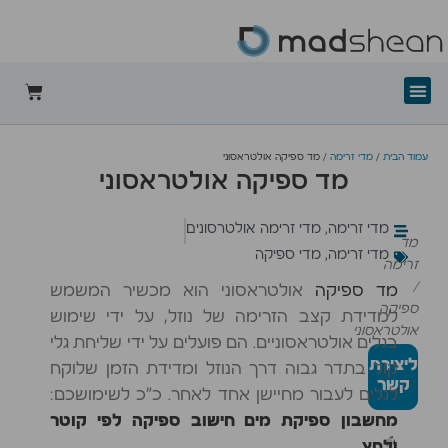
+mad-shean
עמוד הבית
/
מדי זרימה
/ מד ספיקה אולטראסוני
מד ספיקה אולטראסוני
מדי זרימה
,
מדי זרימה אולטרסונים
מד
מדי זרימה
,
מדי ספיקה
זרימה
/
מד ספיקה
אולטראסוני הוא מכשיר המשמש
ספיקה
למדידת קצב הזרימה של נוזל, על ידי שימוש
אולטראסוני
בגלים אולטראסוניים. הם פועלים על ידי שליחת גלי
ליצירת
קול בתדר גבוה דרך הנוזל ומדידת הזמן שלוקח
קשר
לגלים לעבור מחיישן אחד לאחר. כ”כ לשימושכם:
מחשבון ספיקת מים חישוב ספיקה לפי קוטר