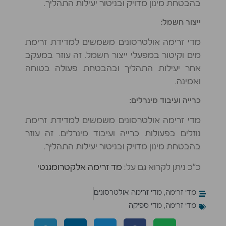
בהבטחת מינון מדויק ובניטור יעילות התהליך.
ספיקה?
ייצור חשמל:
מד
ספיקה
מדי זרימה אולטרסונים משמשים למדידת זרימת
שאלות
מים וקיטור במפעלי ייצור חשמל. זה עוזר במעקב
ותשובות
אחר יעילות התהליך ובהבטחת פעולה בטוחה
מחברי
ואמינה.
צנרת
אלקטרופיוז’ן
כרייה ועיבוד מינרלים:
כדורי
סיליפוס
מדי זרימה אולטרסונים משמשים למדידת זרימת
במסנן
נוזלים בפעולות כרייה ועיבוד מינרלים. זה עוזר
מים
בהבטחת מינון מדויק ובניטור יעילות התהליך.
דירתי
מערכת
כ”כ ניתן לקרוא גם על:
מד זרימה אלקטרומגנטי
אוסמוזה
הפוכה
מדי זרימה
,
מדי זרימה אולטרסונים
לבית
מדי זרימה
,
מדי ספיקה
–
יתרונות