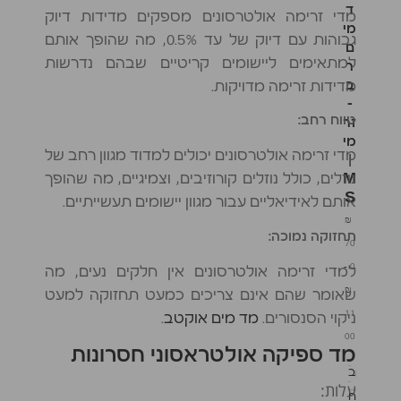
ד
מדי זרימה אולטרסונים מספקים מדידות דיוק
מי
גבוהות עם דיוק של עד 0.5%, מה שהופך אותם
ם
למתאימים ליישומים קריטיים שבהם נדרשות
ר
ב
מדידות זרימה מדויקות.
-
טווח רחב:
זר
מי
מדי זרימה אולטרסונים יכולים למדוד מגוון רחב של
|
נוזלים, כולל נוזלים קורוזיבים, וצמיגיים, מה שהופך
M
S
אותם לאידיאליים עבור מגוון יישומים תעשייתיים.
₪
תחזוקה נמוכה:
70
–
0
למדי זרימה אולטרסונים אין חלקים נעים, מה
₪
שאומר שהם אינם צריכים כמעט תחזוקה למעט
11
ניקוי הסנסורים.
מד מים אוקטב
.
00
מד ספיקה אולטראסוני חסרונות
ב
עלות:
ח