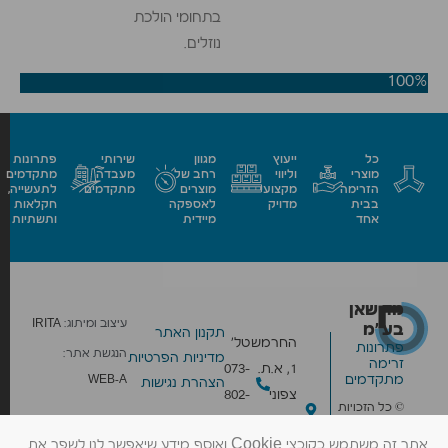
בתחומי הולכת
נוזלים.
100%
כל
ייעוץ
מגוון
שירותי
פתרונות
מוצרי
וליווי
רחב של
מעבדה
מתקדמים
הזרימה
מקצועי
מוצרים
מתקדמים
לתעשייה,
בבית
מדויק
לאספקה
חקלאות
אחד
מיידית
ותשתיות
מד שאן
עיצוב ומיתוג:
IRITA
בע״מ
תקנון האתר
החרמש
טל׳
פתרונות
הנגשת אתר:
מדיניות הפרטיות
זרימה
1, א.ת.
073-
מתקדמים
WEB-A
הצהרת נגישות
צפוני
802-
© כל הזכויות
בית
0959
שמורות ל-מד
אתר זה משתמש בקובצי Cookie ואוסף מידע שיאפשר לנו לשפר את