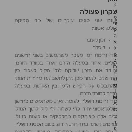
ולחץ
מ
עקרון פעולה
ד
ס
ישנם שני סוגים עיקריים של מד ספיקה
פי
אולטראסוני:
ק
ה
זמן מעבר
א
דופלר.
ל
ק
מדי זרימת זמן מעבר משתמשים בשני חיישנים
ט
קוליים, אחד במעלה הזרם ואחד במורד הזרם,
רו
ומודד את הזמן שלוקח לגלי הקול לעבור בין
מ
החיישנים. לאחר מכן ניתן לחשב את מהירות הנוזל
גנ
טי
בהתבסס על הפרש הזמן בין האותות במעלה
|
הזרם למורד הזרם.
M
מדי זרימת דופלר, לעומת זאת, משתמשים בחיישן
A
אולטראסוני יחיד כדי לשלוח גלי קול לתוך הנוזל.
G
3
גלים אלה משתקפים מחלקיקים או בועות בנוזל,
1
וגורמים לשינוי בתדירות, הידוע בשם הסטת דופלר.
0