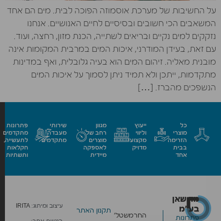
על החשיבות של מערכת אוסמוזה הפוכה לבית. מים הם אחד
המשאבים הכי חשובים ובסיסיים לחיים האנושיים. אנחנו
נזקקים למים נקיים ובריאים לשתייה, הכנת מזון, רחצה, ועוד.
עם זאת, בעידן המודרני, איכות המים במרבית המקומות אינה
מובנית מאליה. זיהום המים הוא בעיה גלובלית, ואף במדינות
מתקדמות, ייתכן ולא תמיד ניתן לסמוך על איכות המים
הנשפכים מהברז. […]
כל
ייעוץ
מגוון
שירותי
פתרונות
מוצרי
וליווי
רחב של
מעבדה
מתקדמים
הזרימה
מקצועי
מוצרים
מתקדמים
לתעשייה,
בבית
מדויק
לאספקה
חקלאות
אחד
מיידית
ותשתיות
מד שאן
עיצוב ומיתוג:
IRITA
בע״מ
תקנון האתר
החרמש
טל׳
פתרונות