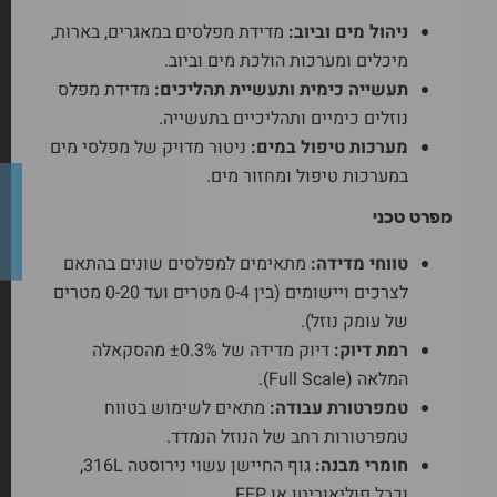
ניהול מים וביוב:
מדידת מפלסים במאגרים, בארות,
מיכלים ומערכות הולכת מים וביוב.
תעשייה כימית ותעשיית תהליכים:
מדידת מפלס
נוזלים כימיים ותהליכיים בתעשייה.
מערכות טיפול במים:
ניטור מדויק של מפלסי מים
במערכות טיפול ומחזור מים.
מפרט טכני
טווחי מדידה:
מתאימים למפלסים שונים בהתאם
לצרכים ויישומים (בין 0-4 מטרים ועד 0-20 מטרים
של עומק נוזל).
רמת דיוק:
דיוק מדידה של ±0.3% מהסקאלה
המלאה (Full Scale).
טמפרטורת עבודה:
מתאים לשימוש בטווח
טמפרטורות רחב של הנוזל הנמדד.
חומרי מבנה:
גוף החיישן עשוי נירוסטה 316L,
וכבל פוליאוריטן או FEP.