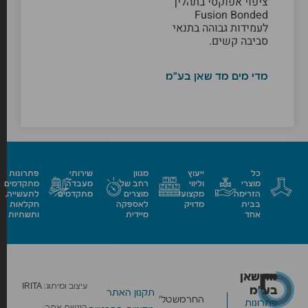
ציפוי אפוקסי בתהליך
Fusion Bonded
לעמידות גבוהה בתנאי
סביבה קשים.
מדי מים מד שאן בע"מ
כל
ייעוץ
מגוון
שירותי
פתרונות
מוצרי
וליווי
רחב של
מעבדה
מתקדמים
הזרימה
מקצועי
מוצרים
מתקדמים
לתעשייה,
בבית
מדויק
לאספקה
חקלאות
אחד
מיידית
ותשתיות
מד שאן
עיצוב ומיתוג:
IRITA
בע״מ
תקנון האתר
החרמש
טל׳
פתרונות