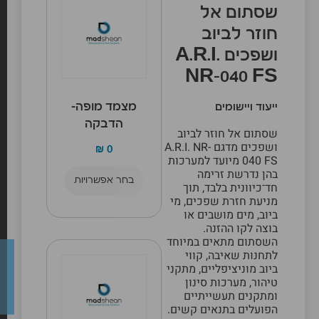
שסתום אל
חוזר לביוב
ושפכים A.R.I.
NR-040 FS
מצמד מופה-
ייעוד ויישומים
הדבקה
שסתום אל חוזר לביוב
ושפכים מדגם A.R.I. NR-
₪
0
040 FS מיועד למערכות
בהן נדרשת זרימה
בחר אפשרויות
חד־כיוונית בלבד, תוך
מניעת חזרת שפכים, מי
ביוב, מים מושבים או
בוצה לקו ההזנה.
השסתום מתאים במיוחד
לתחנות שאיבה, קווי
ביוב מוניציפליים, מתקני
טיהור, מערכות סינון
ומתקנים תעשייתיים
הפועלים בתנאים קשים.