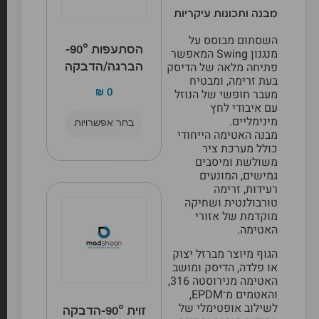
מבנה ותכונות עיקריות
השסתום מבוסס על
הסתעפות 90°-
מנגנון Swing המאפשר
פתיחה מלאה של הדיסק
הברגה/הדבקה
בעת זרימה, ומבטיח
מעבר חופשי של הנוזל
₪
0
עם איבודי לחץ
מינימליים.
בחר אפשרויות
מבנה האטימה הייחודי
כולל מערכת ציר
משולשת ומיסבים
גמישים, המונעים
רעידות, זרימה
טורבולנטית ושחיקה
מוקדמת של אזורי
האטימה.
הגוף מיוצר מברזל יצוק
או פלדה, הדיסק ומושב
האטימה מנירוסטה 316,
והאטמים מ־EPDM,
לשילוב אופטימלי של
זוית 90°-הדבקה