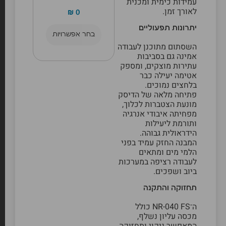
עמידות כימית ומכנית
לאורך זמן.
₪
0
יתרונות תפעוליים
בחר אפשרויות
השסתום מתוכנן לעבודה
אמינה גם בסביבות
עתירות מוצקים, ומספק
אטימה יעילה כבר
בלחצים נמוכים.
פתיחה מלאה של הדיסק
מונעת הצטברות לכלוך,
מפחיתה איבודי אנרגיה
ותורמת ליעילות
הידראולית גבוהה.
המבנה החזק עמיד בפני
הלמי מים ומתאים
לעבודה רציפה במערכות
ביוב ושפכים.
תחזוקה והתקנה
ה־NR-040 FS כולל
מכסה עליון נשלף,