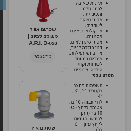
תחנות שאיבה
לביוב גולמי
ותעשייתי.
מכוני טיהור
לשפכים.
שסתום אוויר
מי קולחין שאינם
מסוננים.
משולב לביוב |
מכוני סינון למים.
A.R.I. D‑020
קווי הולכה לביוב,
מי ים ומי תמלחת.
מידע נוסף
מותאם במיוחד
לשוחות וקווי
הולכה עירוניים.
מפרט טכני
השסתום מיוצר
בקטרים “2 , “3 ,
“4
לחץ עבודה 10 בר,
אטימה בלחץ 0.2-
10 בר (ניתן
לרוכשו מותאם
ללחץ נמוך 0.1
שסתום אויר
בר).