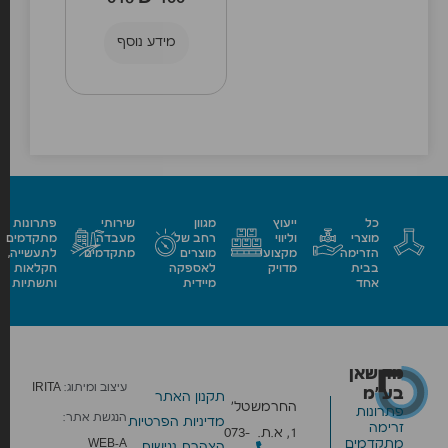
מידע נוסף
כל
ייעוץ
מגוון
שירותי
פתרונות
מוצרי
וליווי
רחב של
מעבדה
מתקדמים
הזרימה
מקצועי
מוצרים
מתקדמים
לתעשייה,
בבית
מדויק
לאספקה
חקלאות
אחד
מיידית
ותשתיות
מד שאן
עיצוב ומיתוג:
IRITA
בע״מ
תקנון האתר
החרמש
טל׳
פתרונות
הנגשת אתר:
מדיניות הפרטיות
זרימה
1, א.ת.
073-
מתקדמים
WEB-A