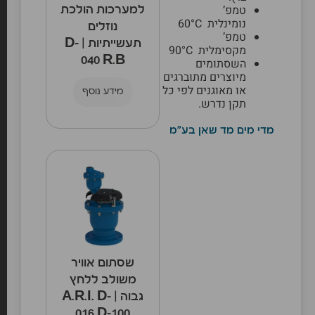
טמפ’
למערכות הולכת
נומינלית 60°C
נוזלים
טמפ’
תעשייתיות | D-
מקסימלית 90°C
040 R.B
השסתומים
מיוצרים מתוברגים
או מאוגנים לפי כל
מידע נוסף
תקן נדרש.
מדי מים מד שאן בע"מ
שסתום אוויר
משולב ללחץ
גבוה | A.R.I. D-
016 D-100