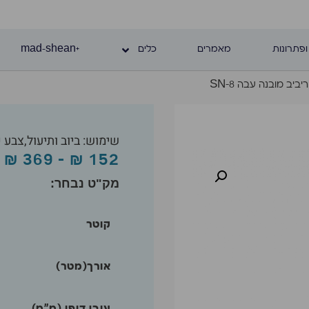
ופתרונות
מאמרים
כלים
+mad-shean
יביב מובנה עבה SN-8
שימוש: ביוב ותיעול,צבע כת
₪
369
–
₪
152
קוטר
אורך(מטר)