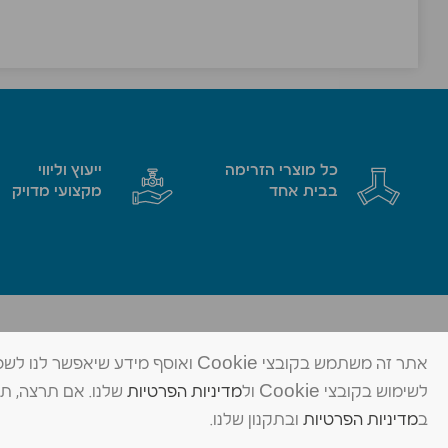
כל מוצרי הזרימה
ייעוץ וליווי
בבית אחד
מקצועי מדויק
מד שאן בע״מ
פתרונות זרימה מתקדמים
אתר זה משתמש בקובצי Cookie ואוסף 
לשימוש בקובצי Cookie ול
מדיניות הפרטיות
© כל הזכויות שמורות ל-מד שאן בע״מ
ב
מדיניות הפרטיות
ובתקנון שלנו.