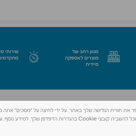
מגוון רחב של
שירותי מ
מוצרים לאספקה
מתקדמים
מיידית
החרמש 1, א.ת. צפוני בית שאן, 1171102
טל׳ 073-802-0959
מידע שיאפשר לנו לשפר את חוויית הגלישה שלך באתר. על ידי לחיצה על “מסכים” אתה
contact@mad-shean.co.il
פקס 04-6480784
שלנו. אם תרצה, תוכל להשבית קובצי Cookie בהגדרות הדפדפן שלך. למידע נוסף, ע