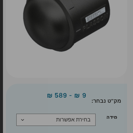
₪
589
–
₪
9
מידה