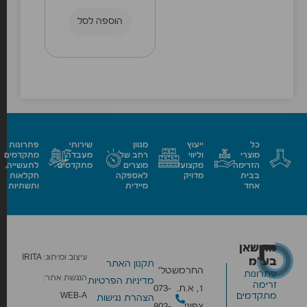
הוספה לסל
כל
ייעוץ
מגוון
שירותי
פתרונות
מוצרי
וליווי
רחב של
מעבדה
מתקדמים
הזרימה
מקצועי
מוצרים
מתקדמים
לתעשייה,
בבית
מדויק
לאספקה
חקלאות
אחד
מיידית
ותשתיות
מד שאן
עיצוב ומיתוג:
IRITA
בע״מ
תקנון האתר
החרמש
טל׳
פתרונות
הנגשת אתר:
מדיניות הפרטיות
זרימה
1, א.ת.
073-
מתקדמים
WEB-A
הצהרת נגישות