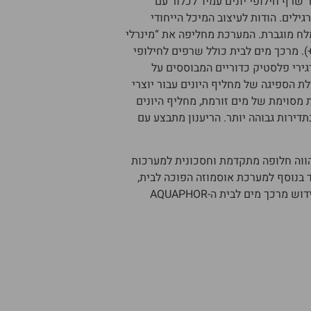
AQUAPH לטיפול במים קשים, מכיל 15 ליטר שרף חילופי יונים עמיד לכלור עם
 למחלפי יונים רגילים. הודות לעיצוב המיכל הייחודי
המלח מוגברת. המערכת מחליפה את “מינרלי
שיות” סידן (Ca2+) ומגנזיום (Mg2+) ביוני נתרן (Na+). מרכך מים לבית כולל שרפים לחילופי
גירי פלסטיק כדוריים המבוססים על
לת הספיגה של מחליף היונים עבור יוצרי
מסוימת של מים זורמת, מחליף היונים
תדירות גבוהה יותר. הריענון מתבצע עם
וה חלופה מתקדמת וחסכונית למערכות
 בנוסף ל
מערכת אוסמוזה הפוכה לבית
,
עם צריכת מלח נמוכה וכמות קטנה של מים הדרושה לחידוש מרכך מים לבית ה-AQUAPHOR