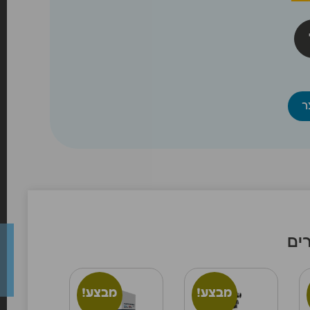
ר
ים
מבצע!
מבצע!