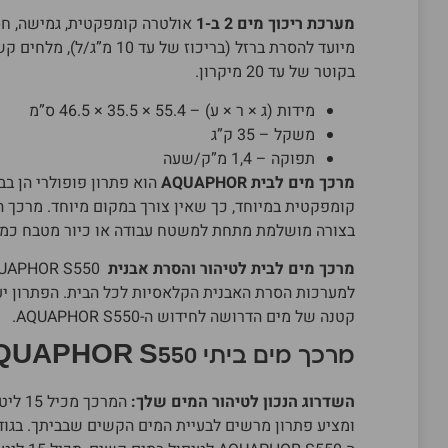
מערכת ריכוך מים 2 ב-1
אולטרה קומפקטית, גמישה, חסכ
מיועד להסרת ברזל (בריכוז של
בקוטר של עד 20 מיקרון.
מידות (ג × ר × ע) – 55.4 × 35.5 × 46.5 ס”מ
משקל – 35 ק”ג
תפוקה – 1,4 מ”ק/שעה
מרכך מים לבית AQUAPHOR
הוא פתרון פופולרי הן בב
בצורה מושלמת מתחת למשטח עבודה או כיור מטבח כמ
מרכך מים לבית לטיהור והסרת אבנית
למערכות הסרת האבנית הקלאסיות לכל הבית. הפתרון יעי
קטנה של מים הדרושה לחידוש ה-AQUAPHOR S550.
מרכך מים ביתי AQUAPHOR S550
השדרוג הנכון לטיהור המים שלך:
המרכך
ומציע פתרון מרשים לבעיית המים הקשים שבביתך. בגוד