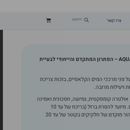
צרו קשר
מרכך מים ביתי AQUAPHOR – הפתרון המתקדם והייחודי לבעיית
 פני מרככי המים הקלאסיים, בזכות צריכת
ת ויעילות מרובה.
אולטרה קומפקטית, גמישה, חסכונית ואמינה
להסרת חלודה וריכוך מים. מיועד להסרת ברזל (בריכוז של עד 10
מ”ג/ל), מלחים קשים וטיהור מוקדם של חלקיקים בקוטר של עד 20