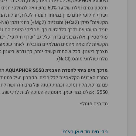
ה-OR S550
חיסכון במים ומלח של עד 60% בהשוואה
ושרף חילופי יונים עדין במיוחד העמיד לכלור, יעילות 
הק
יונים משמשים בדרך כלל לשם כך. מחליפי היונים הם גר
פוליסטירן. אלה מכונים בדרך כלל גם “שרף חילופי”. יכו
הקשיות להוצאה מהמים הגולמיים מוגבלת. לאחר שכמות 
מצריך ריענון. ככל שהמים קשים יותר, כך נדרש ריענון ב
מלח שולחני מומס (NaCl).
מרכך מים ביתי להסרת האבנית AQUAPHOR S550
מהו
הסרת האבנית הקלאסיות לכל הבית. הפתרון יעיל במיוחד
S550. אצלנו ב
מד שאן
.
אוסמוזה הפוכה לבית
לרכישה.
מד מים מומלץ
מדי מים מד שאן בע"מ