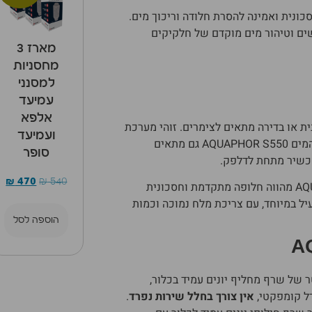
ונית ואמינה להסרת חלודה וריכוך מים.
 עד 10 מ”ג/ל), מלחים קשים וטיהור מים מוקדם של חלקיקים
מארז 3
מחסניות
למסנני
עמיעד
אלפא
ית או בדירה מתאים לצימרים. זוהי מערכת
ועמיעד
קומפקטית במיוחד, כך שאין צורך במקום מיוחד. מרכך המים AQUAPHOR S550 גם מתאים
סופר
כשיר מתחת לדלפק.
₪
470
₪
540
AQUAPHOR S550 מהווה חלופה מתקדמת וחסכונית
ל במיוחד, עם צריכת מלח נמוכה וכמות
הוספה לסל
 מכיל 15 ליטר של שרף מחליף יונים עמיד בכלור,
ל קומפקטי,
אין צורך בחלל שירות נפרד
.