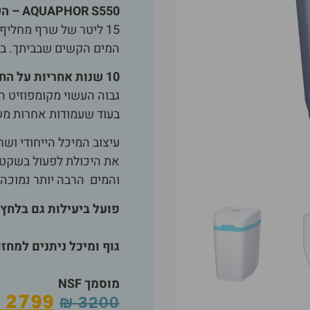
AQUAPHOR S550 – השדרוג הנכון לטיהור המים שלך:
15 ליטר של שרף מחליף 
המים הקשים שבביתך. בגו
10 שנות אחריות על החלקים העיקריים
בעוד שעמודות אחרות משרתו
עיצוב המיכל הייחודי ושר
את היכולת לפעול בשקט,
והמים הרבה יותר נמוכה
פועל ביעילות גם בלחץ 
גוף ומיכל ניתנים למחז
מוסמך NSF
2799
₪
3200