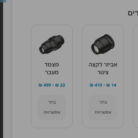
ים
אביזר לקצה
מצמד
צינור
מעבר
₪
499
–
₪
22
₪
410
–
₪
14
בחר
בחר
אפשרויות
אפשרויות