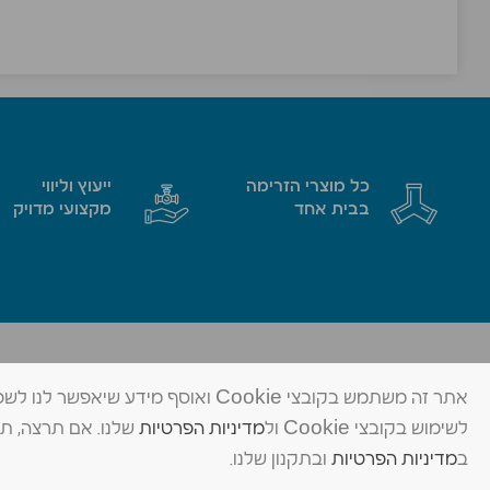
כל מוצרי הזרימה
ייעוץ וליווי
בבית אחד
מקצועי מדויק
מד שאן בע״מ
פתרונות זרימה מתקדמים
אתר זה משתמש בקובצי Cookie ואוסף 
לשימוש בקובצי Cookie ול
מדיניות הפרטיות
© כל הזכויות שמורות ל-מד שאן בע״מ
ב
מדיניות הפרטיות
ובתקנון שלנו.