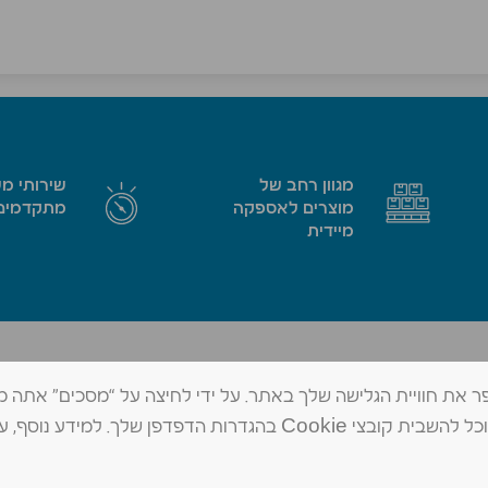
מגוון רחב של
שירותי מ
מוצרים לאספקה
מתקדמים
מיידית
החרמש 1, א.ת. צפוני בית שאן, 1171102
טל׳ 073-802-0959
מידע שיאפשר לנו לשפר את חוויית הגלישה שלך באתר. על ידי לחיצה על “מסכים” אתה
contact@mad-shean.co.il
פקס 04-6480784
שלנו. אם תרצה, תוכל להשבית קובצי Cookie בהגדרות הדפדפן שלך. למידע נוסף, ע