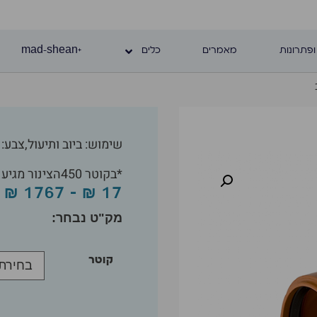
ופתרונות
מאמרים
כלים
+mad-shean
שימוש: ביוב ותיעול,צבע: כת
*בקוטר 450הצינור מגיע עם שני ראשים.
₪
1767
–
₪
17
קוטר