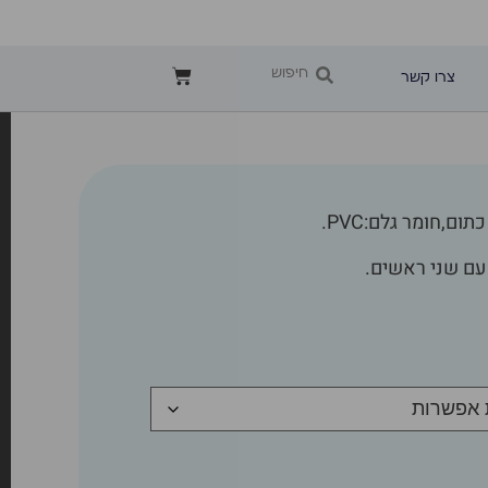
צרו קשר
ום,חומר גלם:PVC.