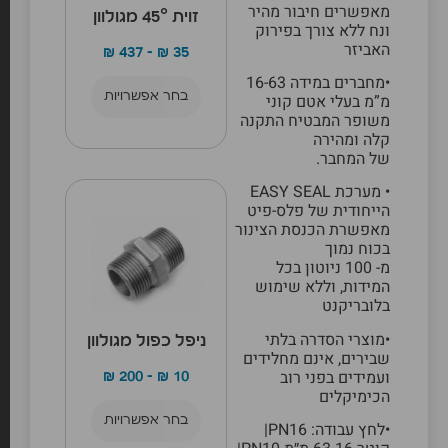
מאפשרים חיבור מהיר
זוית 45° מגולוון
ונח ללא צורך בפירוק
האביזר
₪
437
–
₪
35
•מחברים במידה 16-63
בחר אפשרויות
מ”מ בעלי אטם קוני
משופר המבטיח התקנה
קלה ומהירה
של המחבר.
• מערכת EASY SEAL
הייחודית של פלס-פיט
מאפשרת הכנסת הצינור
בכוח נמוך
מ- 100 ניוטון בכל
המידות, וללא שימוש
בלובריקנט
•מוצרי הסדרה בלתי
ניפל כפול מגולוון
שבירים, אינם מחלידים
ועמידים בפני רוב
₪
200
–
₪
10
הכימיקלים
בחר אפשרויות
•לחץ עבודה: PN16|