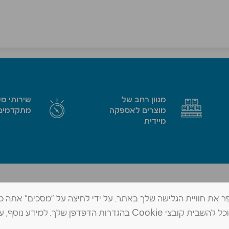
מגוון רחב של
שירותי מ
מוצרים לאספקה
מתקדמים
מיידית
החרמש 1, א.ת. צפוני בית שאן, 1171102
טל׳ 073-802-0959
מידע שיאפשר לנו לשפר את חוויית הגלישה שלך באתר. על ידי לחיצה על “מסכים” אתה
contact@mad-shean.co.il
פקס 04-6480784
שלנו. אם תרצה, תוכל להשבית קובצי Cookie בהגדרות הדפדפן שלך. למידע נוסף, ע