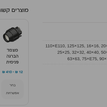
מוצרים קשור
110×E110, 125×125, 16×16, 20
מצמד
25×25, 32×32, 40×40, 50
הברגה
63×63, 75×E75, 90
פנימית
₪
410
–
₪
12
בחר
אפשרויות