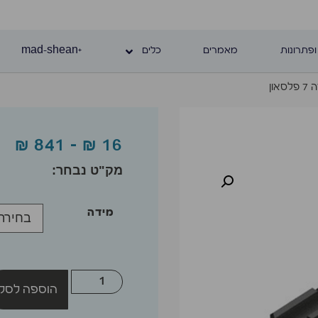
ופתרונות
מאמרים
כלים
+mad-shean
און
₪
841
–
₪
16
מידה
הוספה לסל