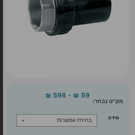
₪
598
–
₪
59
מידה