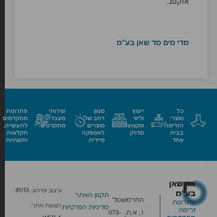
אוקטב
.
מדי מים מד שאן בע"מ
כל
ייעוץ
מגוון
שירותי
פתרונות
מוצרי
וליווי
רחב של
מעבדה
מתקדמים
הזרימה
מקצועי
מוצרים
מתקדמים
לתעשייה,
בבית
מדויק
לאספקה
חקלאות
אחד
מיידית
ותשתיות
מד שאן
עיצוב ומיתוג:
IRITA
בע״מ
תקנון האתר
החרמש
טל׳
פתרונות
הנגשת אתר:
מדיניות הפרטיות
זרימה
1, א.ת.
073-