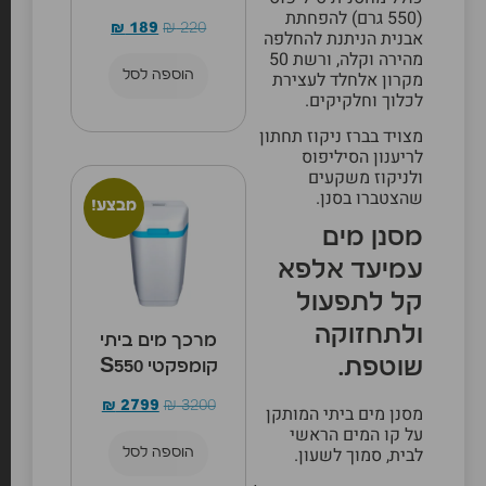
(550 גרם) להפחתת
₪
189
₪
220
אבנית הניתנת להחלפה
מהירה וקלה, ורשת 50
מקרון אלחלד לעצירת
הוספה לסל
לכלוך וחלקיקים.
מצויד בברז ניקוז תחתון
לריענון הסיליפוס
ולניקוז משקעים
שהצטברו בסנן.
מבצע!
מסנן מים
עמיעד אלפא
קל לתפעול
ולתחזוקה
מרכך מים ביתי
שוטפת.
קומפקטי S550
₪
2799
₪
3200
מסנן מים ביתי המותקן
על קו המים הראשי
לבית, סמוך לשעון.
הוספה לסל