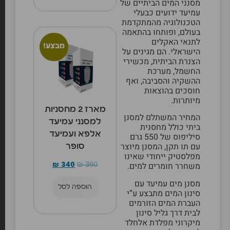
מסנני המים הביתיים של
עמיעד ידועים כבעלי
הטכנולוגיה מהמתקדמת
בעולם, ופותחו בהתאמה
לתנאי האקלים
מבצע!
הישראלי. הם מגינים על
הצנרת הביתית, מכשירי
החשמל, מערכת
ההשקיה והסביבה, ואף
חוסכים בהוצאות
מיותרות.
מארז 2 מחסניות
המחיר המשתלם למסנן
למסנני עמיעד
ביתי כולל מחסנית
אלפא ועמיעד
סיליפוס של 550 גרם
עם תו תקן, המסנן מיוצר
סופר
מפלסטיק ייחודי שאינו
משחרר חומרים למים.
₪
340
₪
360
מסנן מים עמיעד
עם
הוספה לסל
סינון המים מתבצע ע”י
העברת המים הזורמים
לבית דרך גליל סינון
מיקרוני מפלדת אלחלד