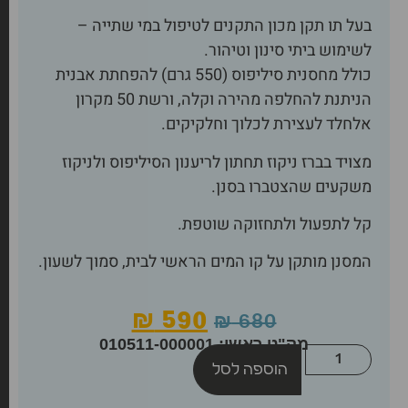
בעל תו תקן מכון התקנים לטיפול במי שתייה –
לשימוש ביתי סינון וטיהור.
כולל מחסנית סיליפוס (550 גרם) להפחתת אבנית
הניתנת להחלפה מהירה וקלה, ורשת 50 מקרון
אלחלד לעצירת לכלוך וחלקיקים.
מצויד בברז ניקוז תחתון לריענון הסיליפוס ולניקוז
משקעים שהצטברו בסנן.
קל לתפעול ולתחזוקה שוטפת.
המסנן מותקן על קו המים הראשי לבית, סמוך לשעון.
₪
590
₪
680
מק"ט ראשי: 010511-000001
הוספה לסל