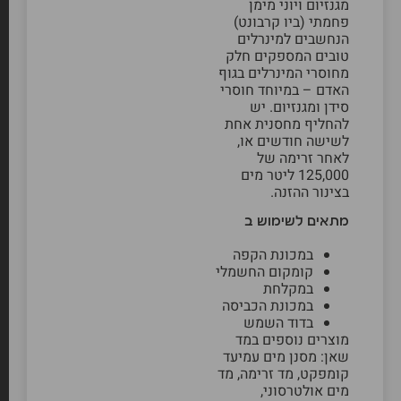
מגנזיום ויוני מימן
פחמתי (ביו קרבונט)
הנחשבים למינרלים
טובים המספקים חלק
מחוסרי המינרלים בגוף
האדם – במיוחד חוסרי
סידן ומגנזיום. יש
להחליף מחסנית אחת
לשישה חודשים או,
לאחר זרימה של
125,000 ליטר מים
בצינור ההזנה.
מתאים לשימוש ב
במכונת הקפה
קומקום החשמלי
במקלחת
במכונת הכביסה
בדוד השמש
מוצרים נוספים במד
שאן:
מסנן מים עמיעד
קומפקט
,
מד זרימה
,
מד
מים אולטרסוני
,