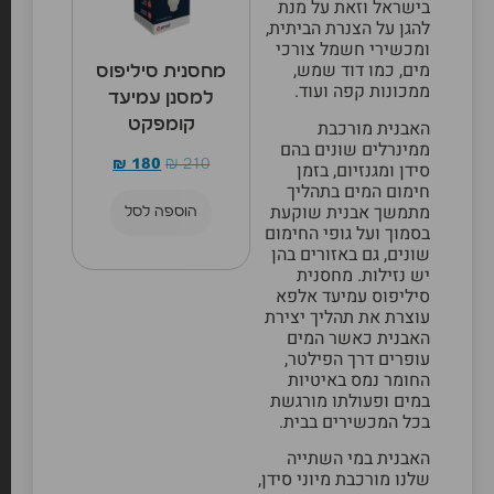
בישראל וזאת על מנת
להגן על הצנרת הביתית,
ומכשירי חשמל צורכי
מים, כמו דוד שמש,
מחסנית סיליפוס
ממכונות קפה ועוד.
למסנן עמיעד
קומפקט
האבנית מורכבת
ממינרלים שונים בהם
₪
180
₪
210
סידן ומגנזיום, בזמן
חימום המים בתהליך
מתמשך אבנית שוקעת
הוספה לסל
בסמוך ועל גופי החימום
שונים, גם באזורים בהן
יש נזילות. מחסנית
סיליפוס עמיעד אלפא
עוצרת את תהליך יצירת
האבנית כאשר המים
עופרים דרך הפילטר,
החומר נמס באיטיות
במים ופעולתו מורגשת
בכל המכשירים בבית.
האבנית במי השתייה
שלנו מורכבת מיוני סידן,