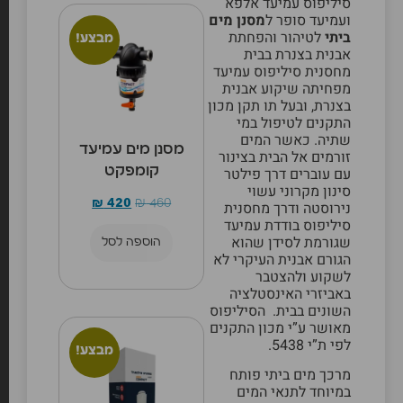
סיליפוס עמיעד אלפא
ועמיעד סופר ל
מסנן מים
ביתי
לטיהור והפחתת
מבצע!
אבנית בצנרת בבית
מחסנית סיליפוס עמיעד
מפחיתה שיקוע אבנית
בצנרת, ובעל תו תקן מכון
התקנים לטיפול במי
שתיה. כאשר המים
מסנן מים עמיעד
זורמים אל הבית בצינור
קומפקט
עם עוברים דרך פילטר
סינון מקרוני עשוי
₪
420
₪
460
נירוסטה ודרך מחסנית
סיליפוס בודדת עמיעד
שגורמת לסידן שהוא
הוספה לסל
הגורם אבנית העיקרי לא
לשקוע ולהצטבר
באביזרי האינסטלציה
השונים בבית. הסיליפוס
מאושר ע”י מכון התקנים
לפי ת”י 5438.
מבצע!
מרכך מים ביתי
פותח
במיוחד לתנאי המים