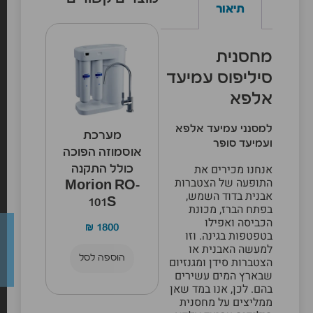
מוצרים קשורים
תיאור
מחסנית
סיליפוס עמיעד
אלפא
למסנני עמיעד אלפא
מערכת
ועמיעד סופר
אוסמוזה הפוכה
אנחנו מכירים את
כולל התקנה
התופעה של הצטברות
Morion RO-
אבנית בדוד השמש,
101S
בפתח הברז, מכונת
הכביסה ואפילו
₪
1800
בטפטפות בגינה. וזו
למעשה האבנית או
הוספה לסל
הצטברות סידן ומגנזיום
שבארץ המים עשירים
בהם. לכן, אנו ב
מד שאן
ממליצים על מחסנית