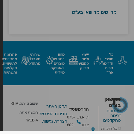
מדי מים מד שאן בע"מ
כל
ייעוץ
מגוון
שירותי
פתרונות
מוצרי
וליווי
רחב של
מעבדה
מתקדמים
הזרימה
מקצועי
מוצרים
מתקדמים
לתעשייה,
בבית
מדויק
לאספקה
חקלאות
אחד
מיידית
ותשתיות
מד שאן
עיצוב ומיתוג:
IRITA
בע״מ
תקנון האתר
החרמש
טל׳
פתרונות
הנגשת אתר:
מדיניות הפרטיות
זרימה
1, א.ת.
073-
מתקדמים
WEB-A
הצהרת נגישות
צפוני
802-
© כל הזכויות
בית
0959