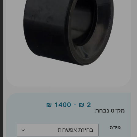
₪
1400
–
₪
2
מידה