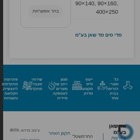
90×140, 90×160,
400×250
בחר אפשרויות
מדי מים מד שאן בע"מ
כל
ייעוץ
מגוון
שירותי
פתרונות
מוצרי
וליווי
רחב של
מעבדה
מתקדמים
הזרימה
מקצועי
מוצרים
מתקדמים
לתעשייה,
בבית
מדויק
לאספקה
חקלאות
אחד
מיידית
ותשתיות
מד שאן
עיצוב ומיתוג:
IRITA
בע״מ
תקנון האתר
החרמש
טל׳
פתרונות