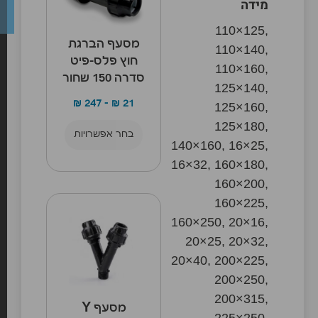
מידה
110×125,
מסעף הברגת
110×140,
חוץ פלס-פיט
110×160,
סדרה 150 שחור
125×140,
₪
247
–
₪
21
125×160,
125×180,
בחר אפשרויות
140×160, 16×25,
16×32, 160×180,
160×200,
160×225,
160×250, 20×16,
20×25, 20×32,
20×40, 200×225,
200×250,
200×315,
מסעף Y
225×250,