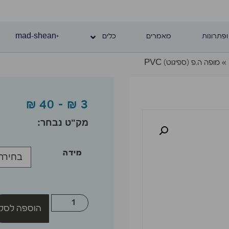
ופתרונות
מאמרים
כלים
+mad-shean
»
מופה ה.פ (ספיגוט) PVC
₪
40
–
₪
3
מידה
הוספה לסל