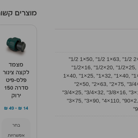
מוצרים קשור
"1/2 1×50, "1/2 1×63, "1/2 2
מצמד
"1/2×16, "1/2×20, "1/2×25, 
לקצה צינור
1×40, "1×25, "1×32, "1×40, "1
פלס-פיט
"2×50, "2×63, "2×75, "3/4
סדרה 150
"3/4×25, "3/4×32, "3/8×16, "3×
ירוק
"3×75, "3×90, "4×110, "90×2.
₪
49
–
₪
14
"
בחר
אפשרויות