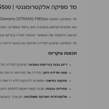
מד ספיקה אלקטרומגנטי | SITRANS FMS500
מד הספיקה המגנטי Siemens SITRANS FMS500 מיועד למדידת נפח מדויקת של נוזלים מוליכים, מה שהופך אותו לפתרון אידיאלי ליישומים שונים בתחום המים והתעשייה.
הוא מתאים לשימוש בשאיבת מים, טיפול בשפכים, רשתות הפ
העיצוב הרובסטי שלו מאפשר הטמנה ישירה בקרקע ועמיד
מד הספיקה מתוכנן למדידה מדויקת גם בתנאי זרימה נמוכים, ומ
תכונות עיקריות
דיוק גבוה בזרימות נמוכות:
מתוכנן למדידה מדוי
טווח מדידה רחב:
מדידה של מהירויות זרימה נמוכות במיוח
התקנה גמישה:
אפשרות להתקנה ללא דרישות למרחקי כניסה וי
עמידות גבוהה:
מבנה קשיח ואטום לחלוטין התומך
אלקטרודות הארקה משולבות:
אין צורך בטבעות