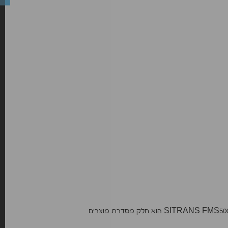
Siemens היא חברה מובילה בתחום האוטומציה והתעשייה, עם ניסיון רב בייצור פתרונות מדידה מתקדמים. מד ספיקה אלקטרומגנטי SITRANS FMS500 הוא חלק מסדרת מוצרים