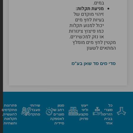
במים.
מניעת תקלות:
זיהוי מוקדם של
בעיות לחץ מים
יכול למנוע תקלות
כמו פיצוץ צינורות
או נזק למכשירים.
מקטין לחץ מים מומלץ
המתאים לשעון
מדי מים מד שאן בע"מ
כל
ייעוץ
מגוון
שירותי
פתרונות
מוצרי
וליווי
רחב של
מעבדה
מתקדמים
הזרימה
מקצועי
מוצרים
מתקדמים
לתעשייה,
בבית
מדויק
לאספקה
חקלאות
אחד
מיידית
ותשתיות