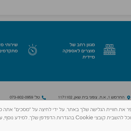
מגוון רחב של
שירותי מ
מוצרים לאספקה
מתקדמים
מיידית
החרמש 1, א.ת. צפוני בית שאן, 1171102
טל׳ 073-802-0959
contact@mad-shean.co.il
פקס 04-6480784
מידע שיאפשר לנו לשפר את חוויית הגלישה שלך באתר. על ידי לחיצה על “מסכים” אתה
שלנו. אם תרצה, תוכל להשבית קובצי Cookie בהגדרות הדפדפן שלך. למידע נוסף, ע