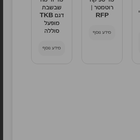
מד ספיקה
מד זרימה
רוטמטר |
שבשבת
RFP
דגם TKB
מופעל
סוללה
מידע נוסף
מידע נוסף