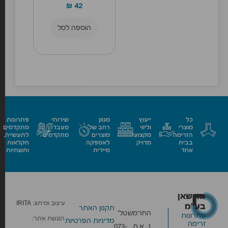
₪
42
הוספה לסל
כל
ייעוץ
מגוון
שירותי
פתרונות
מוצרי
וליווי
רחב של
מעבדה
מתקדמים
הזרימה
מקצועי
מוצרים
מתקדמים
לתעשייה,
בבית
מדויק
לאספקה
חקלאות
אחד
מיידית
ותשתיות
מד שאן
עיצוב ומיתוג:
IRITA
בע״מ
תקנון האתר
החרמש
טל׳
פתרונות
הנגשת אתר:
מדיניות הפרטיות
זרימה
1, א.ת.
073-