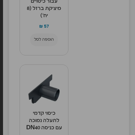
עבור כיסויים
מיציקת ברזל (8
יח’)
₪
57
הוספה לסל
כיסוי קדמי
לתעלה נמוכה
עם כניסה DN40