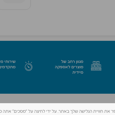
מגוון רחב של
שירותי מ
מוצרים לאספקה
מתקדמים
מיידית
החרמש 1, א.ת. צפוני בית שאן, 1171102
טל׳ 073-802-0959
מידע שיאפשר לנו לשפר את חוויית הגלישה שלך באתר. על ידי לחיצה על “מסכים” אתה