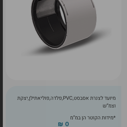
מיועד לצנרת אסבסט,PVC,פלדה,פוליאתילן,יצקת
וצמ”ש
*מידות הקוטר הן במ”מ
₪
0