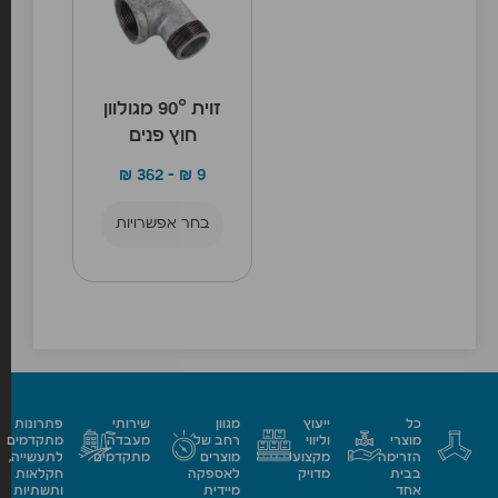
זוית 90° מגולוון
חוץ פנים
₪
362
–
₪
9
בחר אפשרויות
כל
ייעוץ
מגוון
שירותי
פתרונות
מוצרי
וליווי
רחב של
מעבדה
מתקדמים
הזרימה
מקצועי
מוצרים
מתקדמים
לתעשייה,
בבית
מדויק
לאספקה
חקלאות
אחד
מיידית
ותשתיות