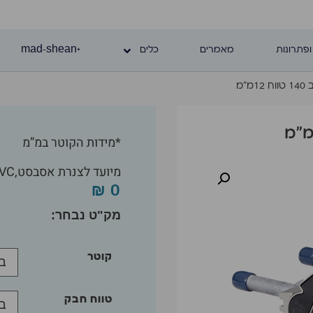
ופתרונות
מאמרים
כלים
+mad-shean
”מ
*מידות הקוטר במ”מ
מיועד לצנרת אסבסט,PVC,פלדה,פוליאתילן,יצקת וצמ”ש
₪
0
קוטר
טווח חבק