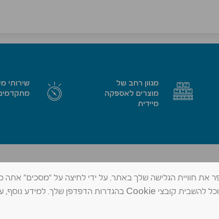
מגוון רחב של
שירותי מ
מוצרים לאספקה
מתקדמים
מיידית
החרמש 1, א.ת. צפוני בית שאן, 1171102
טל׳ 073-802-0959
מידע שיאפשר לנו לשפר את חוויית הגלישה שלך באתר. על ידי לחיצה על “מסכים” אתה
contact@mad-shean.co.il
פקס 04-6480784
שלנו. אם תרצה, תוכל להשבית קובצי Cookie בהגדרות הדפדפן שלך. למידע נוסף, ע