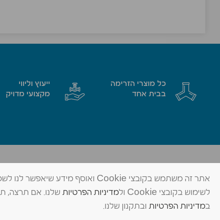
כל מוצרי הזרימה
ייעוץ וליווי
בבית אחד
מקצועי מדויק
מד שאן בע״מ
פתרונות זרימה מתקדמים
אתר זה משתמש בקובצי Cookie ואוסף 
לשימוש בקובצי Cookie ול
מדיניות הפרטיות
© כל הזכויות שמורות ל-מד שאן בע״מ
ב
מדיניות הפרטיות
ובתקנון שלנו.