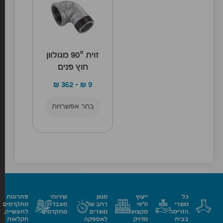
זוית 90° מגולוון
חוץ פנים
₪
362
–
₪
9
בחר אפשרויות
כל
ייעוץ
מגוון
שירותי
פתרונות
מוצרי
וליווי
רחב של
מעבדה
מתקדמים
הזרימה
מקצועי
מוצרים
מתקדמים
לתעשייה,
בבית
מדויק
לאספקה
חקלאות