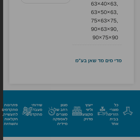
63×40×63,
63×50×63,
75×63×75,
90×63×90,
90×75×90
מדי מים מד שאן בע"מ
כל
ייעוץ
מגוון
שירותי
פתרונות
מוצרי
וליווי
רחב של
מעבדה
מתקדמים
הזרימה
מקצועי
מוצרים
מתקדמים
לתעשייה,
בבית
מדויק
לאספקה
חקלאות
אחד
מיידית
ותשתיות