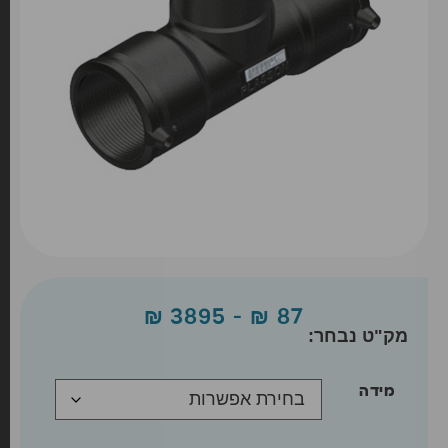
₪
3895
–
₪
87
מידה