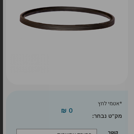
*אטמי לחץ
₪
0
קוטר